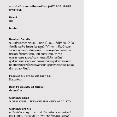
ระบบบำบัดอากาศเสียแบบเปียก (WET SCRUBBER
SYSTEM)
Brand:
G.C.E.
Model:
-
Product Details:
ระบบบำบัดอากาศเสียแบบเปียก เป็นระบบที่ใช้สำหรับบำบัด
ก๊าซเสีย มลพิษ ไอกรด ไอสารเคมี ที่เกิดจากเครื่องจักรและ
กระบวนการผลิต เป็นระบบที่เหมาะกับอุตสาหกรรมหลาย
ประเภท ทั้งอุตสาหกรรมเคมี อุตสาหกรรมอาหาร
อุตสาหกรรมยานยนต์ อุตสาหกรรมอิเล็กทรอนิกส์
อุตสาหกรรมยางและผลิตภัณฑ์จากยาง อุตสาหกรรมหล่อ
หลอมโลหะและหล่อหลอมพลาสติก อุตสาหกรรมกระดาษและ
เยื่อกระดาษ เป็นต้น
Product & Service Categories:
สิ่งแวดล้อม
Brand’s Country of Origin:
ประเทศไทย
Company name
GLOBAL CONSULTING AND ENGINEERING CO., LTD.
Company profile
เราคือผู้เชี่ยวชาญ งานระบบบำบัดมลพิษทางอากาศ (AIR
POLLUTION TREATMENT SYSTEM) ทั้งระบบบำบัดกลิ่น