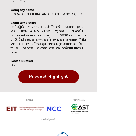
ประเทศไทย
Company name
GLOBAL CONSULTING AND ENGINEERING CO., LTD.
Company profile
เราคือผู้เชี่ยวชาญ งานระบบบำบัดมลพิษทางอากาศ (AIR
POLLUTION TREATMENT SYSTEM) ทั้งระบบบำบัดกลิ่น
เหม็นจากสารเคมี ระบบกำจัดฝุ่นควัน PM2.5 และงานระบบ
บำบัดน้ำเสีย (WASTE WATER TREATMENT SYSTEM) ที่เกิด
จากกระบวนการผลิตของอุตสาหกรรมทุกประเภท รวมถึง
งานระบบวิศวกรรมและอุตสาหกรรมสิ่งแวดล้อมแบบครบ
วงจร
Booth Number
D12
Product Highlight
จัดโดย
จัดพร้อมกับ
ผู้สนับสนุนหลัก